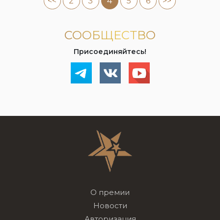
<<
2
3
4
5
6
>>
СООБЩЕСТВО
Присоединяйтесь!
О премии
Новости
Авторизация