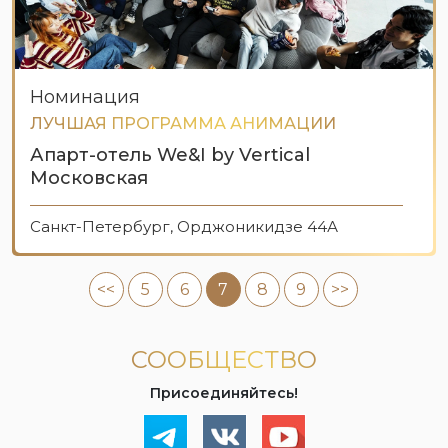
Номинация
ЛУЧШАЯ ПРОГРАММА АНИМАЦИИ
Апарт-отель We&I by Vertical
Московская
Санкт-Петербург, Орджоникидзе 44А
<<
5
6
7
8
9
>>
СООБЩЕСТВО
Присоединяйтесь!