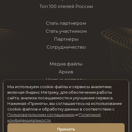
Топ 100 отелей России
Стать партнером
Стать участником
Партнеры
Сотрудничество
Медиа файлы
Архив
Частые вопросы
Мы используем cookie-файлы и сервисы аналитики,
Контакты
включая Яндекс.Метрику, для обеспечения работы
сайта, анализа посещаемости и улучшения сервиса.
Нажимая «Принять», вы соглашаетесь на использование
Мы в социальных сетях
cookie-файлов и обработку данных в соответствии с
Пользовательским соглашением
и
Политикой
конфиденциальности
.
© 2026 hotelawards.ru Все права защищены
Принять
Пользовательское соглашение