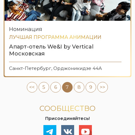
Номинация
ЛУЧШАЯ ПРОГРАММА АНИМАЦИИ
Апарт-отель We&I by Vertical
Московская
Санкт-Петербург, Орджоникидзе 44А
<<
5
6
7
8
9
>>
СООБЩЕСТВО
Присоединяйтесь!