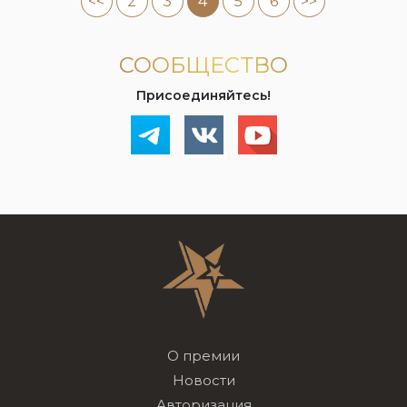
<<
2
3
4
5
6
>>
СООБЩЕСТВО
Присоединяйтесь!
О премии
Новости
Авторизация