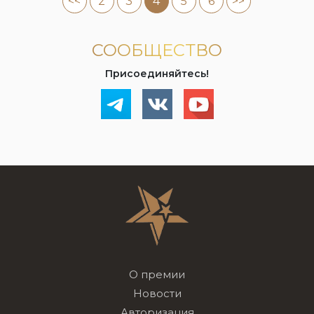
<<
2
3
4
5
6
>>
СООБЩЕСТВО
Присоединяйтесь!
О премии
Новости
Авторизация