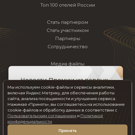
Топ 100 отелей России
Стать партнером
Стать участником
Партнеры
Сотрудничество
Медиа файлы
Архив
Новости Премии из первых
Частые вопросы
рук на нашем канале!
Мы используем cookie-файлы и сервисы аналитики,
Контакты
включая Яндекс.Метрику, для обеспечения работы
сайта, анализа посещаемости и улучшения сервиса.
Нажимая «Принять», вы соглашаетесь на использование
Мы в социальных сетях
ПОДПИСАТЬСЯ
cookie-файлов и обработку данных в соответствии с
Пользовательским соглашением
и
Политикой
Спасибо, не сейчас
конфиденциальности
.
© 2026 hotelawards.ru Все права защищены
Принять
Пользовательское соглашение