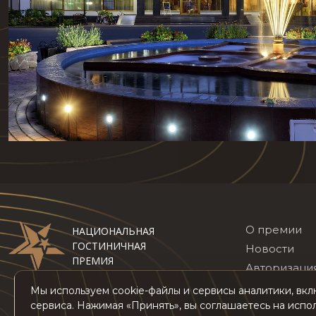
О премии
НАЦИОНАЛЬНАЯ
ГОСТИНИЧНАЯ
Новости
ПРЕМИЯ
Авторизаци
Топ 100 оте
Мы используем cookie-файлы и сервисы аналитики, вк
сервиса. Нажимая «Принять», вы соглашаетесь на испо