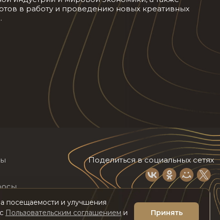
тов в работу и проведению новых креативных
.
лы
Поделиться в социальных сетях
росы
иза посещаемости и улучшения
 с
Пользовательским соглашением
и
Принять