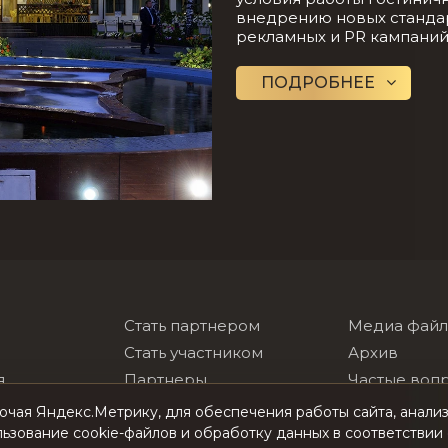
внедрению новых стандар
рекламных и PR кампаний
ПОДРОБНЕЕ
Стать партнером
Медиа фай
Стать участником
Архив
я
Партнеры
Частые воп
лей России
Сотрудничество
Контакты
лючая Яндекс.Метрику, для обеспечения работы сайта, анал
льзование cookie-файлов и обработку данных в соответствии