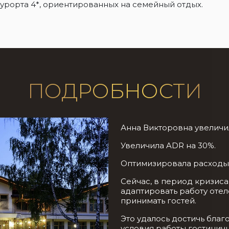
рорта 4*, ориентированных на семейный отдых.
ПОДРОБНОСТИ
Анна Викторовна увеличил
Увеличила ADR на 30%.
Оптимизировала расходы 
Сейчас, в период кризиса
адаптировать работу отел
принимать гостей.
Это удалось достичь бла
условия работы гостинич