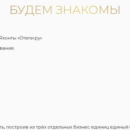
БУДЕМ ЗНАКОМЫ
хонты «Отели.ру»
вание.
ть, построив из трёх отдельных бизнес единиц едины