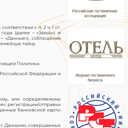
ответствии с п. 2 ч .1 ст.
ода (далее – «Закон») и
– «Данные»), соблюдения
семейную тайну.
стоящей Политики.
н Российской Федерации и
ому, или определяемому
адрес регистрации/отправки
 данные банковской карты
) с Данными, совершаемых