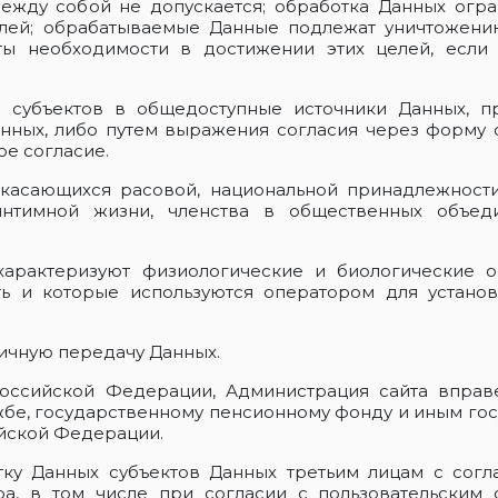
между собой не допускается; обработка Данных огр
елей; обрабатываемые Данные подлежат уничтожен
ты необходимости в достижении этих целей, если
е субъектов в общедоступные источники Данных, 
нных, либо путем выражения согласия через форму с
ое согласие.
 касающихся расовой, национальной принадлежности
интимной жизни, членства в общественных объед
характеризуют физиологические и биологические о
ь и которые используются оператором для установ
ничную передачу Данных.
м Российской Федерации, Администрация сайта вправ
жбе, государственному пенсионному фонду и иным го
ийской Федерации.
тку Данных субъектов Данных третьим лицам с согл
а, в том числе при согласии с пользовательским