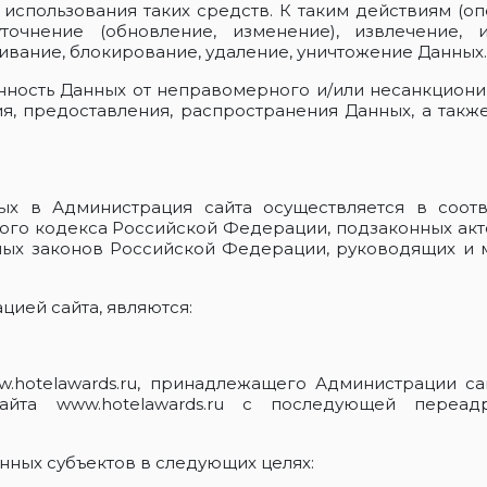
использования таких средств. К таким действиям (опе
уточнение (обновление, изменение), извлечение, 
чивание, блокирование, удаление, уничтожение Данных.
нность Данных от неправомерного и/или несанкциони
ия, предоставления, распространения Данных, а так
ных в Администрация сайта осуществляется в соот
вого кодекса Российской Федерации, подзаконных ак
ных законов Российской Федерации, руководящих и 
цией сайта, являются:
ww.hotelawards.ru, принадлежащего Администрации с
та www.hotelawards.ru с последующей переадр
анных субъектов в следующих целях: