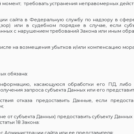
й момент; ­ требовать устранения неправомерных дейс
ции сайта в Федеральную службу по надзору в сфер
зор) или в судебном порядке в случае, если субъ
анных с нарушением требований Закона или иным обра
м числе на возмещения убытков и/или компенсацию мор
ых обязана:
 информацию, касающуюся обработки его ПД, либо 
получения запроса субъекта Данных или его представит
ствия отказа предоставить Данные, если предост
м;
 не от субъекта Данных) предоставить субъекту Данн
татьи 18 Закона:
ес Администрации сайта или ее представителя;