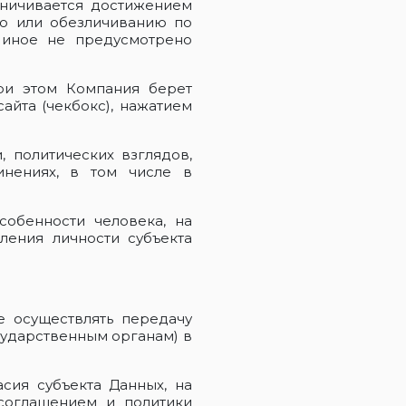
аничивается достижением
ию или обезличиванию по
 иное не предусмотрено
при этом Компания берет
айта (чекбокс), нажатием
, политических взглядов,
инениях, в том числе в
собенности человека, на
ления личности субъекта
е осуществлять передачу
сударственным органам) в
асия субъекта Данных, на
 соглашением и политики