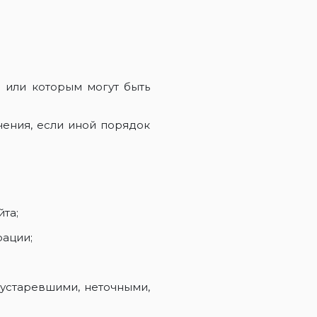
 или которым могут быть
чения, если иной порядок
та;
ации;
 устаревшими, неточными,