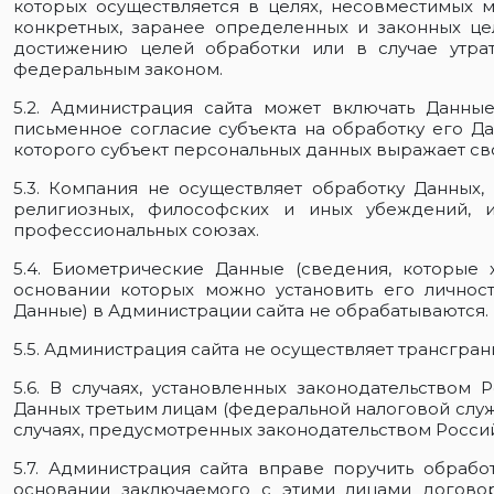
которых осуществляется в целях, несовместимых 
конкретных, заранее определенных и законных ц
достижению целей обработки или в случае утра
федеральным законом.
5.2. Администрация сайта может включать Данны
письменное согласие субъекта на обработку его Да
которого субъект персональных данных выражает св
5.3. Компания не осуществляет обработку Данных,
религиозных, философских и иных убеждений, 
профессиональных союзах.
5.4. Биометрические Данные (сведения, которые 
основании которых можно установить его личност
Данные) в Администрации сайта не обрабатываются.
5.5. Администрация сайта не осуществляет трансгра
5.6. В случаях, установленных законодательство
Данных третьим лицам (федеральной налоговой слу
случаях, предусмотренных законодательством Росс
5.7. Администрация сайта вправе поручить обрабо
основании заключаемого с этими лицами договор