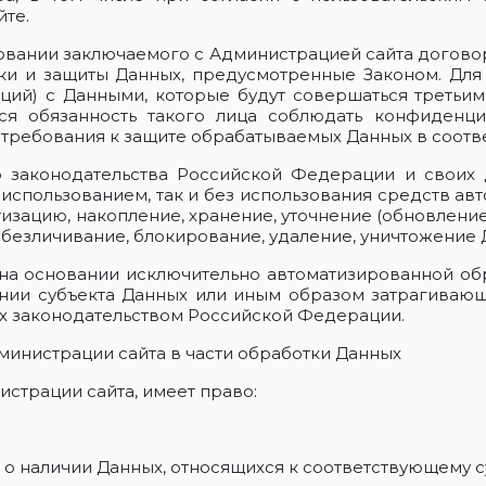
те.
новании заключаемого с Администрацией сайта договор
ки и защиты Данных, предусмотренные Законом. Для 
ций) с Данными, которые будут совершаться третьи
тся обязанность такого лица соблюдать конфиденци
 требования к защите обрабатываемых Данных в соотве
о законодательства Российской Федерации и своих 
использованием, так и без использования средств авт
изацию, накопление, хранение, уточнение (обновление
 обезличивание, блокирование, удаление, уничтожение 
е на основании исключительно автоматизированной о
ии субъекта Данных или иным образом затрагивающ
ых законодательством Российской Федерации.
дминистрации сайта в части обработки Данных
истрации сайта, имеет право:
о наличии Данных, относящихся к соответствующему с