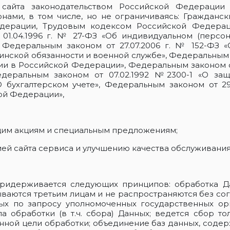
сайта законодательством Российской Федерации
онами, в том числе, но не ограничиваясь: Гражданс
дерации, Трудовым кодексом Российской Федера
01.04.1996 г. № 27-ФЗ «Об индивидуальном (персо
, Федеральным законом от 27.07.2006 г. № 152-ФЗ «
инской обязанности и военной службе», Федеральным з
и в Российской Федерации», Федеральным законом от
едеральным законом от 07.02.1992 №2300-1 «О защ
О бухгалтерском учете», Федеральным законом от 29
ой Федерации»,
ящим акциям и специальным предложениям;
ацией сайта сервиса и улучшению качества обслужив
придерживается следующих принципов: обработка Д
ваются третьим лицам и не распространяются без согл
х по запросу уполномоченных государственных орг
 обработки (в т.ч. сбора) Данных; ведется сбор то
нной цели обработки; объединение баз данных, соде