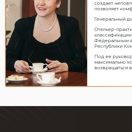
создает непов
позволяет комф
Генеральный ди
Отельер-практи
классификации
Федеральным аг
Республики Ком
Под ее руковод
максимально ко
возвращаться в