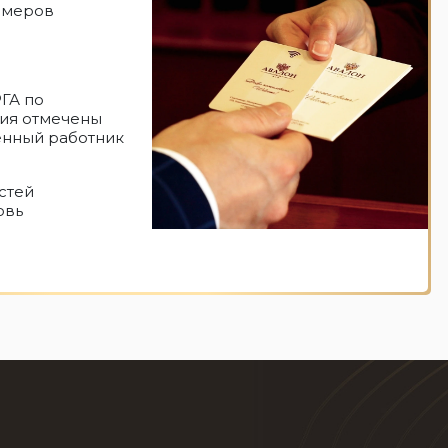
омеров
РГА по
ия отмечены
енный работник
стей
овь