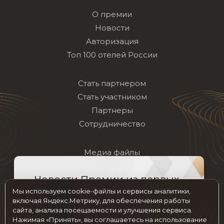
О премии
Новости
Авторизация
Топ 100 отелей России
Стать партнером
Стать участником
Партнеры
Сотрудничество
Медиа файлы
Архив
Новости Премии из первых
Частые вопросы
рук на нашем канале!
Мы используем cookie-файлы и сервисы аналитики,
Контакты
включая Яндекс.Метрику, для обеспечения работы
сайта, анализа посещаемости и улучшения сервиса.
Нажимая «Принять», вы соглашаетесь на использование
Мы в социальных сетях
ПОДПИСАТЬСЯ