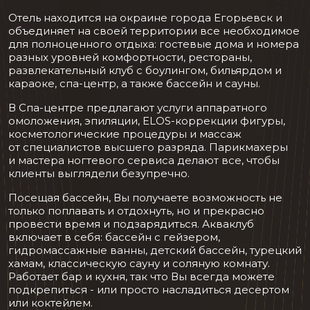
Отель находится на окраине города Егорьевск и
объединяет на своей территории все необходимое
для полноценного отдыха: гостевые дома и номера
разных уровней комфортности, рестораны,
развлекательный клуб с боулингом, бильярдом и
караоке, спа-центр, а также бассейн и сауны.
В Спа-центре предлагают услуги аппаратного
омоложения, эпиляции, ELOS-коррекции фигуры,
косметологические процедуры и массаж
от специалистов высшего разряда. Парикмахеры
и мастера ногтевого сервиса делают все, чтобы
клиенты выглядели безупречно.
Посещая бассейн, Вы получаете возможность не
только поплавать и отдохнуть, но и прекрасно
провести время и подзарядиться. Акваклуб
включает в себя: бассейн с гейзером,
гидромассажные ванны, детский бассейн, турецкий
хамам, классическую сауну и соляную комнату.
Работает бар и кухня, так что Вы всегда можете
подкрепиться - или просто насладиться десертом
или коктейлем.