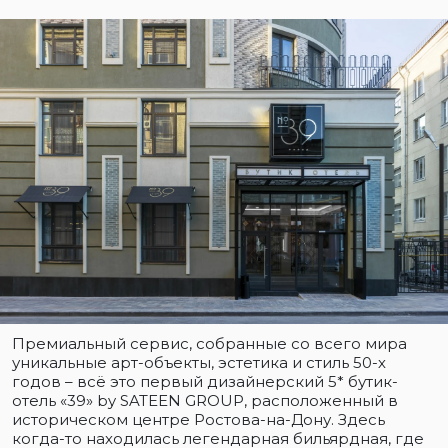
Премиальный сервис, собранные со всего мира
уникальные арт-объекты, эстетика и стиль 50-х
годов – всё это первый дизайнерский 5* бутик-
отель «39» by SATEEN GROUP, расположенный в
историческом центре Ростова-на-Дону. Здесь
когда-то находилась легендарная бильярдная, где