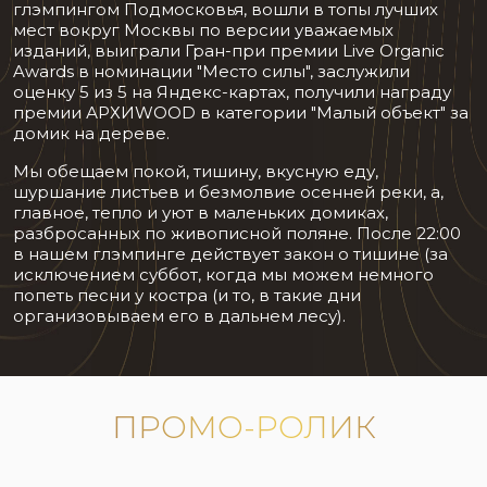
глэмпингом Подмосковья, вошли в топы лучших
мест вокруг Москвы по версии уважаемых
изданий, выиграли Гран-при премии Live Organic
Awards в номинации "Место силы", заслужили
оценку 5 из 5 на Яндекс-картах, получили награду
премии АРХИWOOD в категории "Малый объект" за
домик на дереве.
Мы обещаем покой, тишину, вкусную еду,
шуршание листьев и безмолвие осенней реки, а,
главное, тепло и уют в маленьких домиках,
разбросанных по живописной поляне. После 22:00
в нашем глэмпинге действует закон о тишине (за
исключением суббот, когда мы можем немного
попеть песни у костра (и то, в такие дни
организовываем его в дальнем лесу).
ПРОМО-РОЛИК