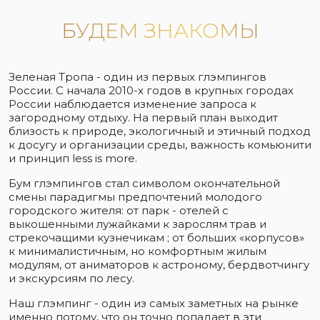
БУДЕМ ЗНАКОМЫ
Зеленая Тропа - один из первых глэмпингов
России. С начала 2010-х годов в крупных городах
России наблюдается изменение запроса к
загородному отдыху. На первый план выходит
близость к природе, экологичный и этичный подход
к досугу и организации среды, важность комьюнити
и принцип less is more.
Бум глэмпингов стал символом окончательной
смены парадигмы предпочтений молодого
городского жителя: от парк - отелей с
выкошенными лужайками к зарослям трав и
стрекочащими кузнечикам ; от больших «корпусов»
к минималистичным, но комфортным жилым
модулям, от аниматоров к астроному, бердвотчингу
и экскурсиям по лесу.
Наш глэмпинг - один из самых заметных на рынке
именно потому, что он точно попадает в эти