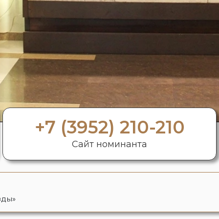
+7 (3952) 210-210
Сайт номинанта
зды»