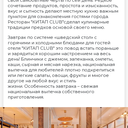
свои самобытные черты по сей день. Редкое
сочетание продуктов, простота и изысканность,
вкус и сытность делают местную кухню важным
пунктом для ознакомления гостями города.
Ресторан "КИТАП CLUB"сделал кулинарные
традиции предков основой своего меню.
Завтрак по системе «шведский стол» с
горячими и холодными блюдами для гостей
отеля "КИТАП CLUB" это повод встать пораньше
и зарядиться хорошим настроением на весь
день! Блинчики с джемом, запеканка, омлеты,
каши, сырная и мясная нарезка, национальная
выпечка для любителей плотно подкрепиться
или легкие салаты, овощи, фрукты и многое
другое на любой вкус и стиль
жизни. Особенность завтрака – свежая
национальная выпечка собственного
приготовления.