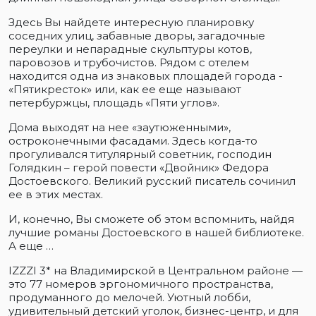
Здесь Вы найдете интересную планировку
соседних улиц, забавные дворы, загадочные
переулки и непарадные скульптуры котов,
паровозов и трубочистов. Рядом с отелем
находится одна из знаковых площадей города -
«Пятикресток» или, как ее еще называют
петербуржцы, площадь «Пяти углов».
Дома выходят на нее «заутюженными»,
остроконечными фасадами. Здесь когда-то
прогуливался титулярный советник, господин
Голядкин – герой повести «Двойник» Федора
Достоевского. Великий русский писатель сочинил
ее в этих местах.
И, конечно, Вы сможете об этом вспомнить, найдя
лучшие романы Достоевского в нашей библиотеке.
А еще …
IZZZI 3* на Владимирской в Центральном районе —
это 77 номеров эргономичного пространства,
продуманного до мелочей. Уютный лобби,
удивительный детский уголок, бизнес-центр, и для