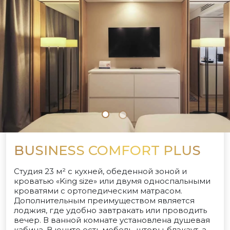
BUSINESS COMFORT PLUS
Студия 23 м² с кухней, обеденной зоной и
кроватью «King size» или двумя односпальными
кроватями с ортопедическим матрасом.
Дополнительным преимуществом является
лоджия, где удобно завтракать или проводить
вечер. В ванной комнате установлена душевая
кабина. В юните есть мебель, шторы-блэкаут, а