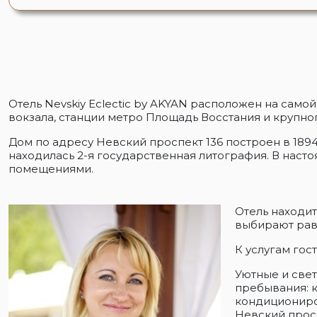
Отель Nevskiy Eclectic by AKYAN расположен на само
вокзала, станции метро Площадь Восстания и крупно
Дом по адресу Невский проспект 136 построен в 1894 г
находилась 2-я государственная литография. В нас
помещениями.
Отель находит
выбирают равн
К услугам гос
Уютные и све
пребывания: 
кондициониров
Невский просп