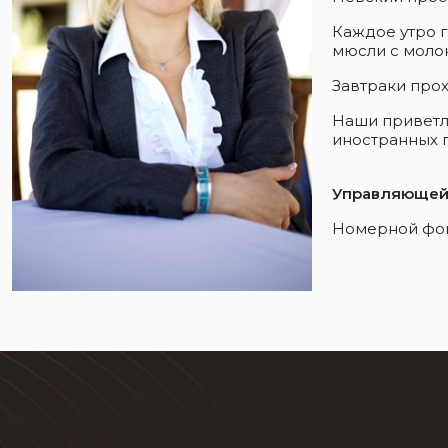
Каждое утро г
мюсли с молок
Завтраки прохо
Наши приветли
иностранных 
Управляющей 
Номерной фон