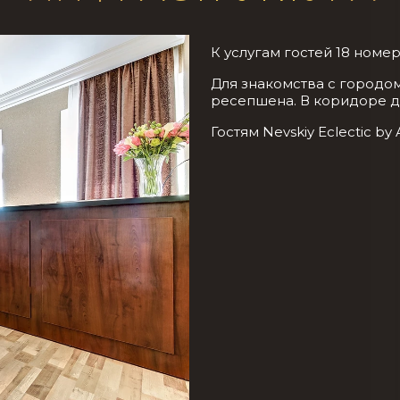
К услугам гостей 18 номе
Для знакомства с городом
ресепшена. В коридоре до
Гостям Nevskiy Eclectic b