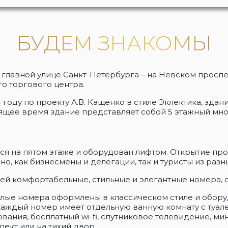
БУДЕМ ЗНАКОМЫ
й главной улице Санкт-Петербурга – на Невском проспе
го торгового центра.
оду по проекту А.В. Кащенко в стиле Эклектика, зданию 
тоящее время здание представляет собой 5 этажный м
ся на пятом этаже и оборудован лифтом. Открытие про
о, как бизнесмены и делегации, так и туристы из раз
тей комфортабельные, стильные и элегантные номера,
тлые номера оформлены в классическом стиле и обо
каждый номер имеет отдельную ванную комнату с туал
ания, бесплатный wi-fi, спутниковое телевидение, мин
ект или на тихий двор.