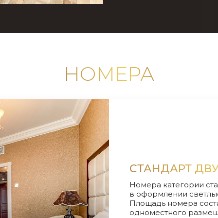
НОМЕРА
СТАНДАРТ ДВ
Номера категории ста
в оформлении светлые
Площадь номера соста
одноместного размеще