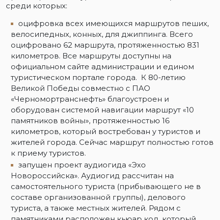
среди которых:
оцифровка всех имеющихся маршрутов пеших,
велосипедных, конных, для джиппинга. Всего
оцифровано 62 маршрута, протяженностью 831
километров. Все маршруты доступны на
официальном сайте администрации и едином
туристическом портале города. К 80-летию
Великой Победы совместно с ПАО
«Черномортранснефть» благоустроен и
оборудован системой навигации маршрут «10
памятников войны», протяженностью 16
километров, который востребован у туристов и
жителей города. Сейчас маршрут полностью готов
к приему туристов.
запущен проект аудиогида «Эхо
Новороссийска». Аудиогид рассчитан на
самостоятельного туриста (прибывающего не в
составе организованной группы), делового
туриста, а также местных жителей. Рядом с
памятниками расположен кьюар код, который