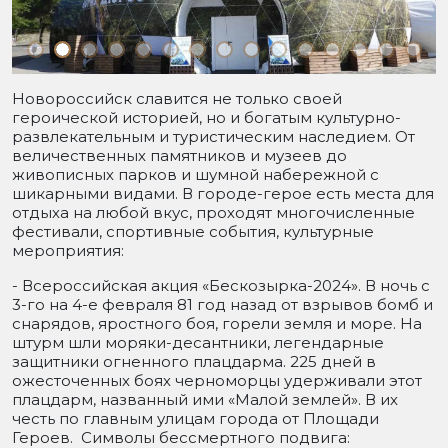
Новороссийск славится не только своей
героической историей, но и богатым культурно-
развлекательным и туристическим наследием. От
величественных памятников и музеев до
живописных парков и шумной набережной с
шикарными видами. В городе-герое есть места для
отдыха на любой вкус, проходят многочисленные
фестивали, спортивные события, культурные
мероприятия:
- Всероссийская акция «Бескозырка-2024». В ночь с
3-го на 4-е февраля 81 год назад от взрывов бомб и
снарядов, яростного боя, горели земля и море. На
штурм шли моряки-десантники, легендарные
защитники огненного плацдарма. 225 дней в
ожесточенных боях черноморцы удерживали этот
плацдарм, названный ими «Малой землей». В их
честь по главным улицам города от Площади
Героев. Символы бессмертного подвига: