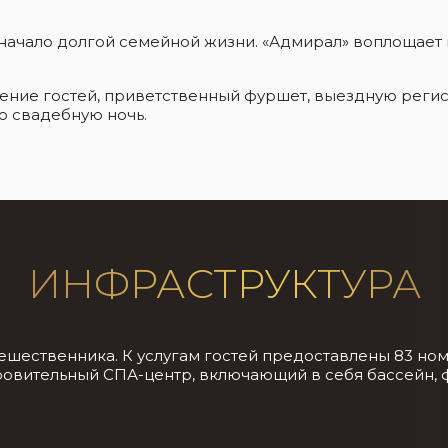
 начало долгой семейной жизни. «Адмирал» воплощает
ение гостей, приветственный фуршет, выездную регис
ю свадебную ночь.
ИНФРАСТРУКТУРА
ственника. К услугам гостей предоставлены 83 номера к
ровительный СПА-центр, включающий в себя бассейн, 