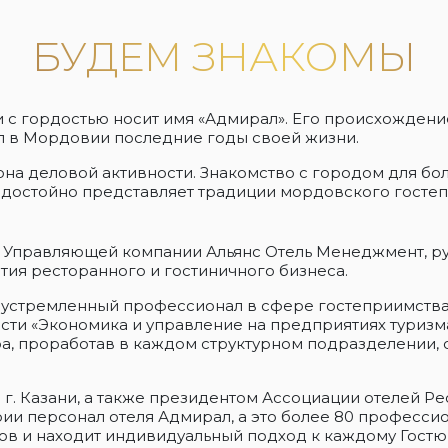
БУДЕМ ЗНАКОМЫ
ы и с гордостью носит имя «Адмирал». Его происхожде
л в Мордовии последние годы своей жизни.
она деловой активности. Знакомство с городом для бо
л» достойно представляет традиции мордовского госте
 Управляющей компании Альянс Отель Менеджмент, р
ия ресторанного и гостиничного бизнеса.
еустремленный профессионал в сфере гостеприимства
сти «Экономика и управление на предприятиях туризма
, проработав в каждом структурном подразделении, с
 Казани, а также президентом Ассоциации отелей Респ
и персонал отеля Адмирал, а это более 80 профессио
ов и находит индивидуальный подход к каждому Гостю