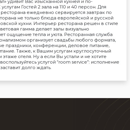
л» удивит Вас изысканной кухней и по-
лугам Гостей 2 зала на 110 и 40 персон. Для
 ресторана ежедневно сервируется завтрак по
сторана не только блюда европейской и русской
довской кухни. Интерьер ресторана решен в стиле
ветовая гамма делает залы визуально
ет ощущение тепла и уюта. Ресторанная служба
онализмом организует свадьбы любого формата,
ые праздники, конференции, деловое питание,
тание. Также, к Вашим услугам круглосуточный
таже отеля. Ну а если Вы устали и не хотите
оспользуйтесь услугой “room service”: исполнение
заставит долго ждать.