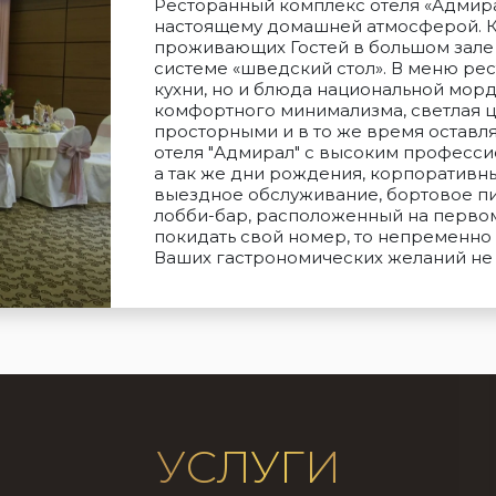
Ресторанный комплекс отеля «Адмира
настоящему домашней атмосферой. К ус
проживающих Гостей в большом зале
системе «шведский стол». В меню ре
кухни, но и блюда национальной мор
комфортного минимализма, светлая ц
просторными и в то же время оставля
отеля "Адмирал" с высоким професси
а так же дни рождения, корпоративн
выездное обслуживание, бортовое пи
лобби-бар, расположенный на первом э
покидать свой номер, то непременно в
Ваших гастрономических желаний не 
УСЛУГИ