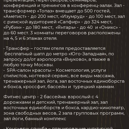
конференций и тренингов в конференц-залах. Зал -
трансформер «Топаз» вмещает до 500 гостей,
«Аметист» - до 200 мест, «Изумруд» - до 100 мест, зал
с римской аудиторией «Сапфир» - до 324 мест,
«Рубин» - до 180 мест, «Янтарь» - до 40 и «Оникс» -
до 60 мест. 3 комнаты переговоров расположены
на 4, 5 и 6 этажах отеля.
• Трансфер – гостям отеля предоставляется
бесплатный шатл до метро «Юго-Западная», по
запросу до/от аэропорта «Внуково», а также в
любую точку Москвы.
• SPA-салон красоты – Косметология, услуги
стилистов, ногтевой сервис, все виды массажа,
тренажерный зал, йога, зал восточных единоборств
и бокса, кроссфит, бассейн и турецкий хаммам.
Фитнес центр - 2 бассейна: взрослый с 4
дорожками и детский, тренажерный зал, зал
восточных единоборств и бокса, кардио-кинотеатр,
зона свободных весов, 2 зала групповых программ,
зал йоги, банный комплекс
• Консьерж служба – планирование культурной