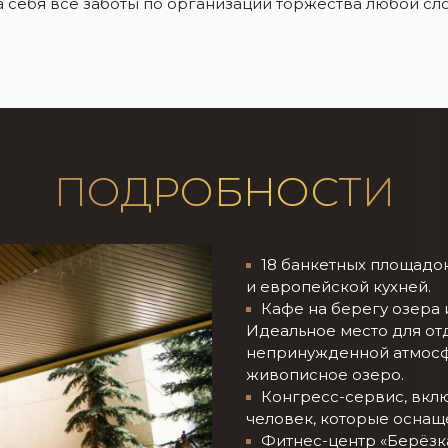
 себя все заботы по организации торжества любой слож
ПОДРОБНОСТИ
18 банкетных площадо
и европейской кухней.
Кафе на берегу озера 
Идеальное место для отд
непринужденной атмосф
живописное озеро.
Конгресс-сервис, вкл
человек, которые оснащ
Фитнес-центр «Берёзка»