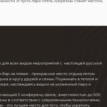
ности. И пусть парк-отель «Берёзка» станет местом,
к для всех видов мероприятий с настоящей русской
и бар на пляже - прекрасное место отдыха летом.
ыха в кругу друзей и семьи. Поужинать в теплой и
ере, наслаждаясь видом на ухоженный парк и
ючающий 5 конференц-залов , вместимостью до 500
ены в соответствии с современными технологиями.
 - это лучшее место для того, чтобы укрепить