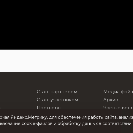
Стать партнером
Медиа фай
Стать участником
Архив
я
Партнеры
Частые воп
лей России
Сотрудничество
Контакты
лючая Яндекс.Метрику, для обеспечения работы сайта, анал
льзование cookie-файлов и обработку данных в соответствии