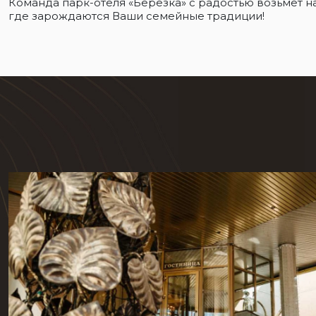
Команда парк-отеля «Берёзка» с радостью возьмет на
где зарождаются Ваши семейные традиции!