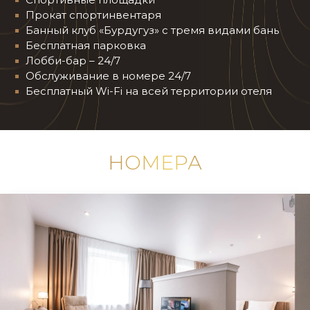
Прокат спортинвентаря
Банный клуб «Бурдугуз» с тремя видами бань
Бесплатная парковка
Лобби-бар – 24/7
Обслуживание в номере 24/7
Бесплатный Wi-Fi на всей территории отеля
НОМЕРА