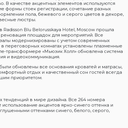
о. В качестве акцентных элементов используются
е формы стоек регистрации, сочетание разных
формлении пола, бежевого и серого цветов в декоре,
весные люстры.
в Radisson Blu Belorusskaya Hotel, Moscow прошла
 реновация площадок для мероприятий. Все
залы модернизированы с учетом современных
: в переговорных комнатах установлены плазменные
але-трансформере «Мьюзик Холл» обновлена система
ния и видеокоммуникация.
 были обновлены все основания кроватей и матрасы,
омфортный отдых и качественный сон гостей всегда
ашим приоритетом.
х тенденций в мире дизайна. Все 264 номера
 использование акцентов ярко-синего оттенка и
глушенными оттенками синего, белого, серого,