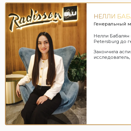
НЕЛЛИ БА
Генеральный 
Нелли Бабалян п
Petersburg до г
Закончила асп
исследователь,