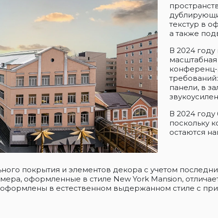
пространств
дублирующи
текстур в о
а также под
В 2024 году 
масштабная
конференц-
требований
панели, в з
звукоусиле
В 2024 году
поскольку к
остаются н
ьного покрытия и элементов декора с учетом последни
ера, оформленные в стиле New York Mansion, отличает
l оформлены в естественном выдержанном стиле с при