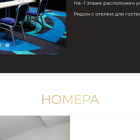
На -1 этаже расположен у
Рядом с отелем для госте
НОМЕРА