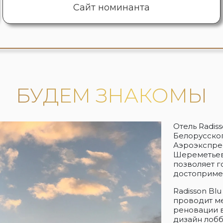
Сайт номинанта
БУДЕМ ЗНАКОМЫ
Отель Radiss
Белорусско
Аэроэкспре
Шереметьево
позволяет г
достоприме
Radisson Blu
проводит ме
реновации в
дизайн лобб