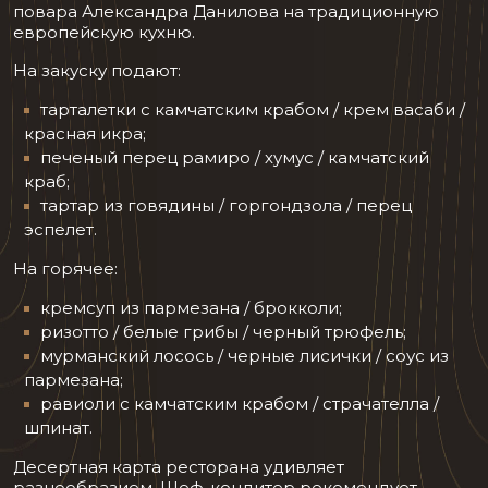
повара Александра Данилова на традиционную
европейскую кухню.
На закуску подают:
тарталетки с камчатским крабом / крем васаби /
красная икра;
печеный перец рамиро / хумус / камчатский
краб;
тартар из говядины / горгондзола / перец
эспелет.
На горячее:
кремсуп из пармезана / брокколи;
ризотто / белые грибы / черный трюфель;
мурманский лосось / черные лисички / соус из
пармезана;
равиоли с камчатским крабом / страчателла /
шпинат.
Десертная карта ресторана удивляет
разнообразием. Шеф-кондитер рекомендует —