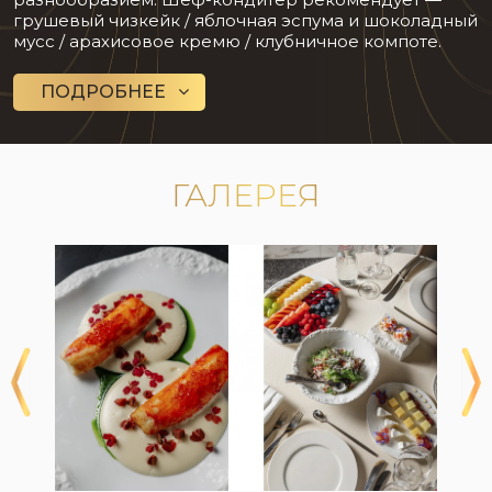
грушевый чизкейк / яблочная эспума и шоколадный
мусс / арахисовое кремю / клубничное компоте.
ПОДРОБНЕЕ
ГАЛЕРЕЯ