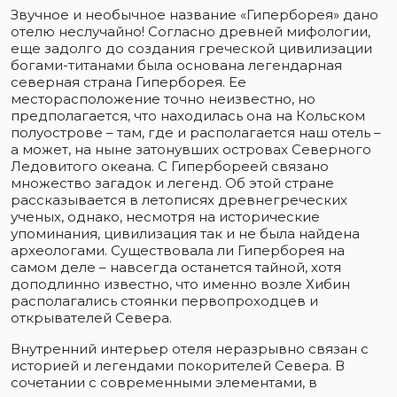
Звучное и необычное название «Гиперборея» дано
отелю неслучайно! Согласно древней мифологии,
еще задолго до создания греческой цивилизации
богами-титанами была основана легендарная
северная страна Гиперборея. Ее
месторасположение точно неизвестно, но
предполагается, что находилась она на Кольском
полуострове – там, где и располагается наш отель –
а может, на ныне затонувших островах Северного
Ледовитого океана. С Гипербореей связано
множество загадок и легенд. Об этой стране
рассказывается в летописях древнегреческих
ученых, однако, несмотря на исторические
упоминания, цивилизация так и не была найдена
археологами. Существовала ли Гиперборея на
самом деле – навсегда останется тайной, хотя
доподлинно известно, что именно возле Хибин
располагались стоянки первопроходцев и
открывателей Севера.
Внутренний интерьер отеля неразрывно связан с
историей и легендами покорителей Севера. В
сочетании с современными элементами, в