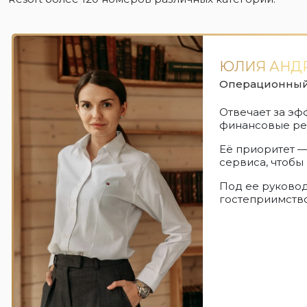
ЮЛИЯ АНД
Операционный
Отвечает за эф
финансовые рез
Её приоритет —
сервиса, чтобы
Под ее руковод
гостеприимство