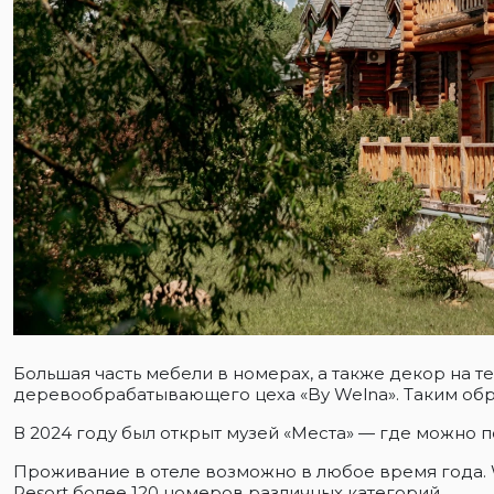
Большая часть мебели в номерах, а также декор на 
деревообрабатывающего цеха «By Welna». Таким обр
В 2024 году был открыт музей «Места» — где можно п
Проживание в отеле возможно в любое время года. 
Resort более 120 номеров различных категорий.