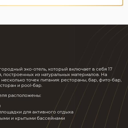
агородный эко-отель, который включает в себя 17
, построенных из натуральных материалов. На
есколько точек питания: рестораны, бар, фито-бар,
торан и pool-бар.
теля расположены:
й
площадки для активного отдыха
тыми и крытыми бассейнами