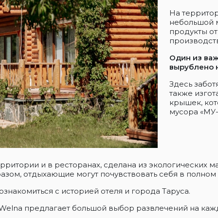
На территор
небольшой 
продукты о
производств
Один из ва
вырублено 
Здесь забот
также изго
крышек, кот
мусора «МУ-
территории и в ресторанах, сделана из экологических 
азом, отдыхающие могут почувствовать себя в полном
ознакомиться с историей отеля и города Таруса.
Welna предлагает большой выбор развлечений на кажд