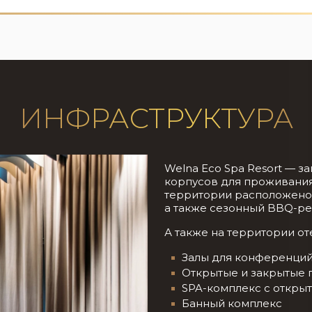
ИНФРАСТРУКТУРА
Welna Eco Spa Resort — з
корпусов для проживания
территории расположено н
а также сезонный BBQ-рес
А также на территории о
Залы для конференци
Открытые и закрытые 
SPA-комплекс с откры
Банный комплекс