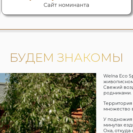
Сайт номинанта
БУДЕМ ЗНАКОМЫ
Welna Eco S
живописном 
Свежий воз
родниками.
Территория 
множество в
У подножия 
минутах езд
Ока, откуда