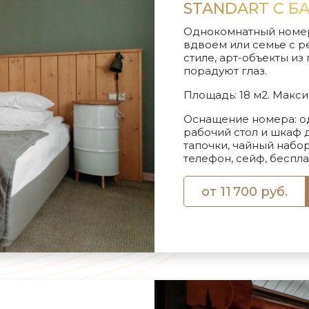
STANDART С 
Однокомнатный номер
вдвоем или семье с р
стиле, арт-объекты и
порадуют глаз.
Площадь: 18 м2. Maкс
Оснащение номера: од
рабочий стол и шкаф 
тапочки, чайный набор
телефон, сейф, беспла
от 11 700 руб.