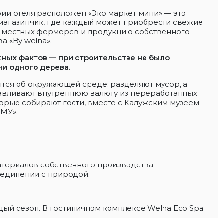
ии отеля расположен «Эко маркет мини» — это
магазинчик, где каждый может приобрести свежие
т местных фермеров и продукцию собственного
а «By welna».
жных фактов — при строительстве не было
ни одного дерева.
ятся об окружающей среде: разделяют мусор, а
тавливают внутреннюю валюту из переработанных
орые собирают гости, вместе с Калужским музеем
МУ».
материалов собственного производства
 единении с природой.
ый сезон. В гостиничном комплексе Welna Eco Spa