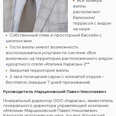
Все номера
виллы
располагают
балконом/
террасой с видом
на море
Собственный пляж и просторный бассейн с
шезлонгами
Гости виллы имеют возможность
воспользоваться услугами по системе «Все
включено» на территории расположенного рядом
курортного отеля «Ателика Карасан» 2**
Закрытая территория виллы
2 часа посещения сауны с комнатой отдыха –
бесплатно (каждые 7 дней проживания)
Руководитель Марциновский Павел Николаевич
Генеральный директор ООО «Карасан», заместитель
генерального директора управляющей компании
«Ателика» Марциновский Павел Николаевич.
Кандидат исторических наук, доцент (Крымский