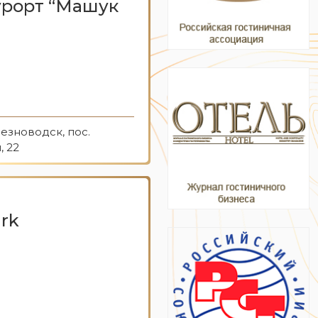
урорт “Машук
езноводск, пос.
, 22
rk