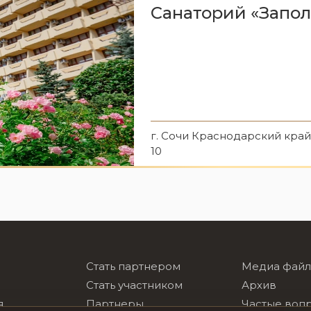
Санаторий «Запол
г. Сочи Краснодарский край,
10
Стать партнером
Медиа фай
Стать участником
Архив
я
Партнеры
Частые воп