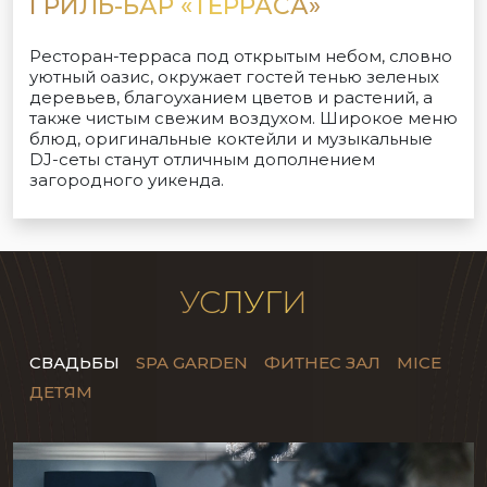
ГРИЛЬ-БАР «ТЕРРАСА»
Ресторан-терраса под открытым небом, словно
уютный оазис, окружает гостей тенью зеленых
деревьев, благоуханием цветов и растений, а
также чистым свежим воздухом. Широкое меню
блюд, оригинальные коктейли и музыкальные
DJ-сеты станут отличным дополнением
загородного уикенда.
УСЛУГИ
СВАДЬБЫ
SPA GARDEN
ФИТНЕС ЗАЛ
MICE
ДЕТЯМ