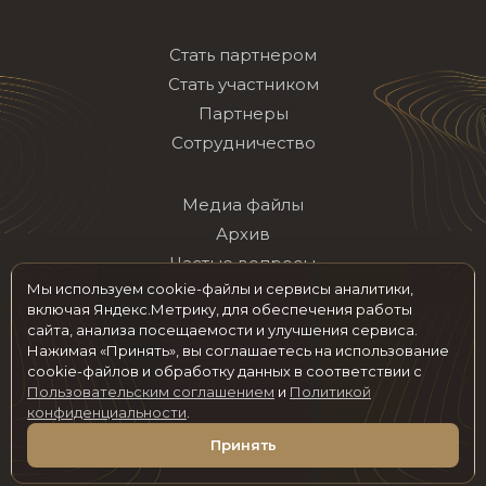
Стать партнером
Стать участником
Партнеры
Сотрудничество
Медиа файлы
Архив
Частые вопросы
Мы используем cookie-файлы и сервисы аналитики,
Контакты
включая Яндекс.Метрику, для обеспечения работы
сайта, анализа посещаемости и улучшения сервиса.
Нажимая «Принять», вы соглашаетесь на использование
Мы в социальных сетях
cookie-файлов и обработку данных в соответствии с
Пользовательским соглашением
и
Политикой
конфиденциальности
.
© 2026 hotelawards.ru Все права защищены
Принять
Пользовательское соглашение
Политика конфиденциальности